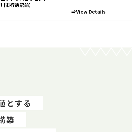
駅前）
⇒View Details
値とする
構築