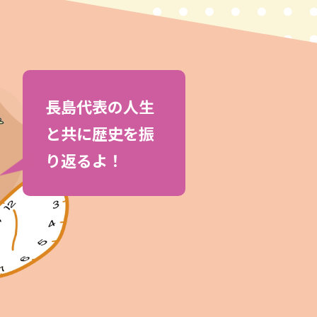
長島代表の人生
と共に歴史を振
り返るよ！