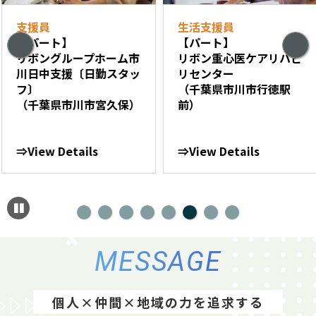
支援員
生活支援員
【パート】
【パート】
リボングループホーム市
リボン重心医ケアリハビ
川日中支援〔日勤スタッ
リセンター
フ〕
（千葉県市川市行徳駅
（千葉県市川市宮久保）
前）
⇒View Details
⇒View Details
MESSAGE
個人×仲間×地域の力を追求する