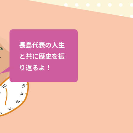
長島代表の人生
と共に歴史を振
り返るよ！