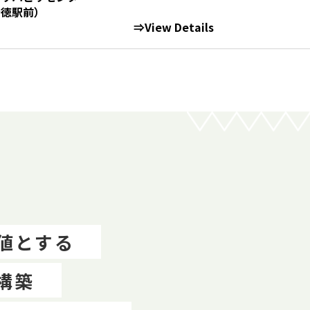
駅前）
⇒View Details
値とする
構築